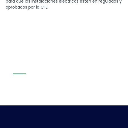
para que las instalaciónes eléctricas estén en regulados y
aprobados por la CFE.
Agenda Una Consulta
Las mejores soluciones eléctricas para sus problemas
eléctricos